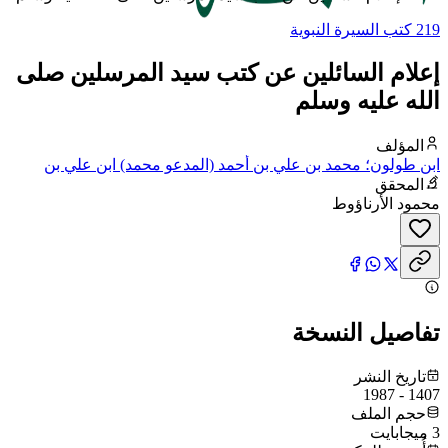
219 كتب السيرة النبوية
إعلام السائلين عن كتب سيد المرسلين صلى
الله عليه وسلم
المؤلف
ابن طولون؛ محمد بن علي بن أحمد (المدعو محمد) ابن علي بن
خمارويه بن طولون الدمشقي الصالحي الحنفي، شمس الدين
المحقق
محمود الأرناؤوط
تفاصيل النسخة
تاريخ النشر
1407 - 1987
حجم الملف
3 ميجابايت