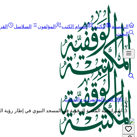
الرئيسية
الكتب
أقسام الكتب
المؤلفون
السلاسل
القر
البحث
080 كتب المؤتمرات والندوات
/
استراتيجية المكتبة الرقمية في المسجد النبوي في إطار رؤية المملك