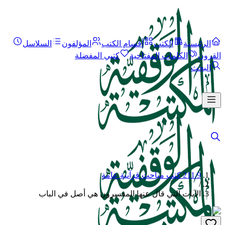
الرئيسية
الكتب
أقسام الكتب
المؤلفون
السلاسل
القرون
الكلمات المفتاحية
كتبي المفضلة
البحث
211.9 كتب مباحث قرآنية عامة
/
الآيات التي قال عنها المفسرون هي أصل في الباب