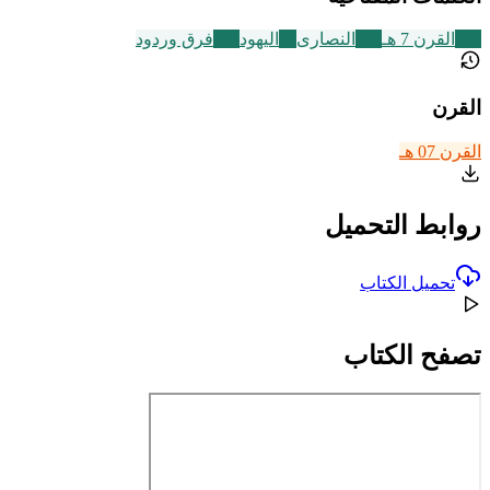
324
القرن 7 هـ
111
النصارى
95
اليهود
573
فرق وردود
القرن
القرن 07 هـ
روابط التحميل
تحميل الكتاب
تصفح الكتاب