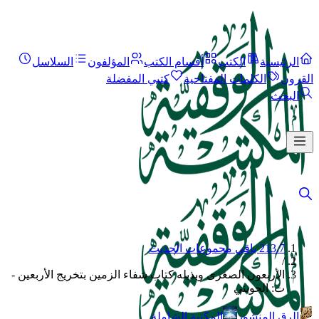
الرئيسية
الكتب
أقسام الكتب
المؤلفون
السلاسل
القرون
الكلمات المفتاحية
كتبي المفضلة
البحث
213.7 باقي مجموعات الحديث
/
الأربعون الصغرى وبذيله كتاب شفاء الزمين بتخريج الأربعين -
ت: الحويني
الرق المنشور
المكتبة الشاملة