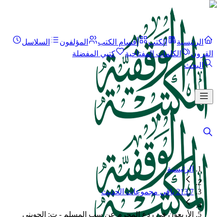
الرئيسية
الكتب
أقسام الكتب
المؤلفون
السلاسل
القرون
الكلمات المفتاحية
كتبي المفضلة
البحث
الرئيسية
213.7 باقي مجموعات الحديث
الأربعون في ردع المجرم عن سب المسلم - ت: الحويني