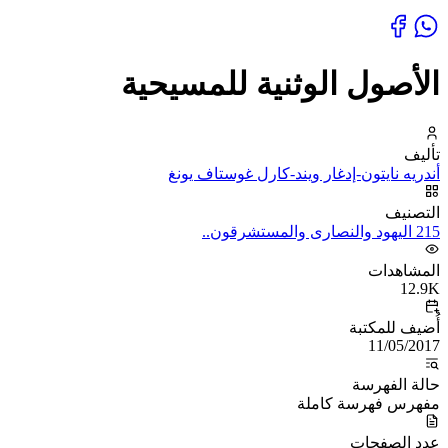
الأصول الوثنية للمسيحية
تأليف
أندريه نايتون-إدغار ويند-كارل غوستاف يونغ
التصنيف
215 اليهود والنصارى والمستشرقون..
المشاهدات
12.9K
أُضيف للمكتبة
11/05/2017
حالة الفهرسة
مفهرس فهرسة كاملة
عدد الصفحات