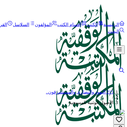
الرئيسية
الكتب
أقسام الكتب
المؤلفون
السلاسل
القر
البحث
215 اليهود والنصارى والمستشرقون..
/
الأصول الوثنية للمسيحية