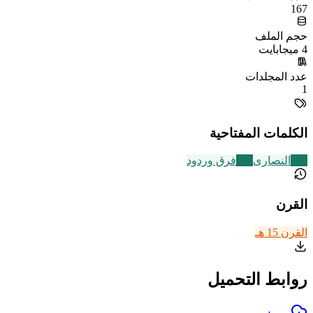
167
حجم الملف
4 ميجابايت
عدد المجلدات
1
الكلمات المفتاحية
111
النصارى
573
فرق وردود
القرن
القرن 15 هـ
روابط التحميل