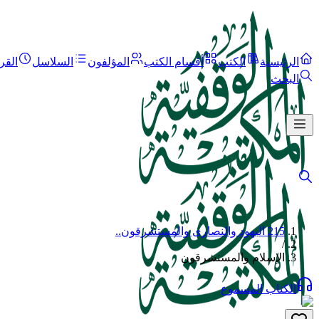
الرئيسية
الكتب
أقسام الكتب
المؤلفون
السلاسل
القر
البحث
215 اليهود والنصارى والمستشرقون..
/
الإسلام والمستشرقون
الكتاب المسموع