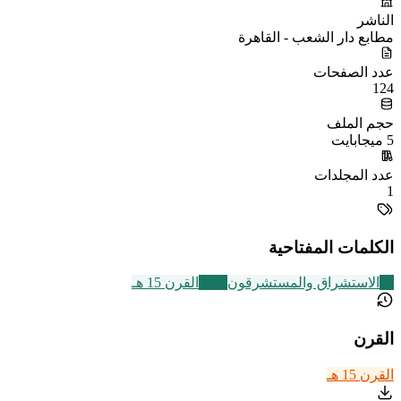
الناشر
مطابع دار الشعب - القاهرة
عدد الصفحات
124
حجم الملف
5 ميجابايت
عدد المجلدات
1
الكلمات المفتاحية
70
الاستشراق والمستشرقون
2463
القرن 15 هـ
القرن
القرن 15 هـ