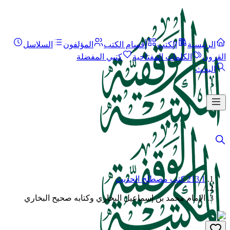
الرئيسية
الكتب
أقسام الكتب
المؤلفون
السلاسل
القرون
الكلمات المفتاحية
كتبي المفضلة
البحث
213.1 كتب مصطلح الحديث
/
الإمام محمد بن إسماعيل البخاري وكتابه صحيح البخاري