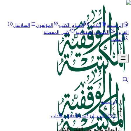
الرئيسية
الكتب
أقسام الكتب
المؤلفون
السلاسل
القرون
الكلمات المفتاحية
كتبي المفضلة
البحث
الرئيسية
218.1 كتب التزكية والأخلاق والآداب
التعالم وأثره على الفكر والكتاب