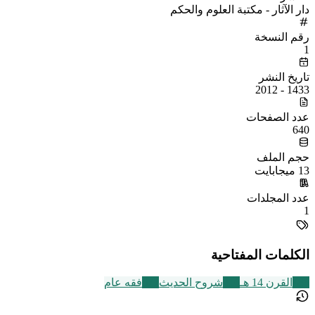
دار الآثار - مكتبة العلوم والحكم
رقم النسخة
1
تاريخ النشر
1433 - 2012
عدد الصفحات
640
حجم الملف
13 ميجابايت
عدد المجلدات
1
الكلمات المفتاحية
486
القرن 14 هـ
216
شروح الحديث
677
فقه عام