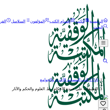
الرئيسية
الكتب
أقسام الكتب
المؤلفون
السلاسل
القر
البحث
213.6 كتب المسانيد الأخرى والجوامع
/
التعليقات على عمدة الأحكام - ط. العلوم والحكم والآثار