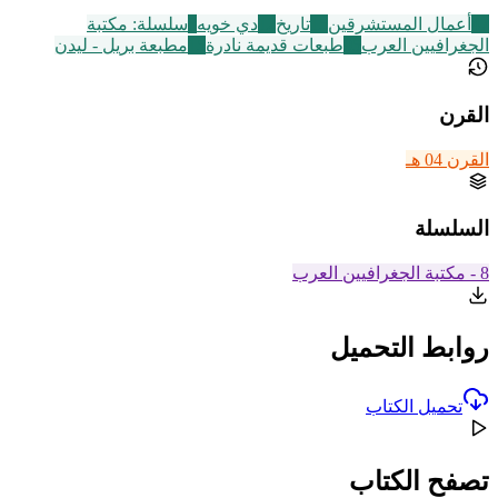
47
أعمال المستشرقين
15
تاريخ
12
دي خويه
8
سلسلة: مكتبة
الجغرافيين العرب
95
طبعات قديمة نادرة
15
مطبعة بريل - ليدن
القرن
القرن 04 هـ
السلسلة
8 - مكتبة الجغرافيين العرب
روابط التحميل
تحميل الكتاب
تصفح الكتاب