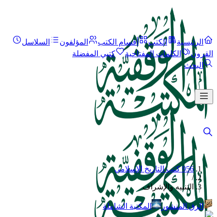
الرئيسية
الكتب
أقسام الكتب
المؤلفون
السلاسل
القرون
الكلمات المفتاحية
كتبي المفضلة
البحث
956 كتب التاريخ الإسلامي
/
التنبيه والإشراف
الرق المنشور
المكتبة الشاملة