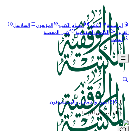
الرئيسية
الكتب
أقسام الكتب
المؤلفون
السلاسل
القرون
الكلمات المفتاحية
كتبي المفضلة
البحث
215 اليهود والنصارى والمستشرقون..
/
التنصير في أفريقيا