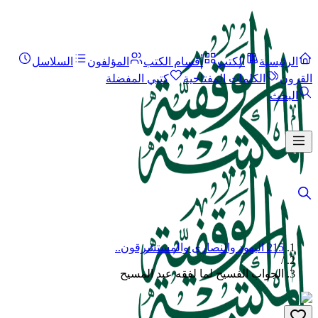
الرئيسية
الكتب
أقسام الكتب
المؤلفون
السلاسل
القرون
الكلمات المفتاحية
كتبي المفضلة
البحث
215 اليهود والنصارى والمستشرقون..
/
الجواب الفسيح لما لفقه عبد المسيح