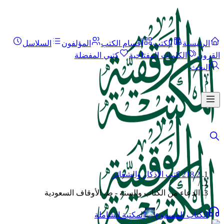
الرئيسية
الكتب
أقسام الكتب
المؤلفون
السلاسل
القرون
الكلمات المفتاحية
كتبي المفضلة
البحث
218.2 كتب الأذكار والشعائر
/
الدعاء من الكتاب والسنة - ط. الأوقاف السعودية
الكتاب المسموع
المكتبة الشاملة