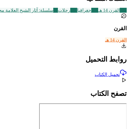
486
القرن 14 هـ
209
جغرافيا
136
رحلات
13
سلسلة: آثار الشيخ العلامة م
القرن
القرن 14 هـ
روابط التحميل
تحميل الكتاب
تصفح الكتاب