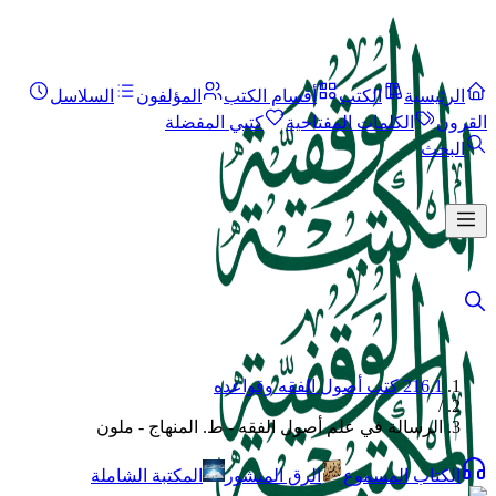
الرئيسية
الكتب
أقسام الكتب
المؤلفون
السلاسل
القرون
الكلمات المفتاحية
كتبي المفضلة
البحث
216.1 كتب أصول الفقه وقواعده
/
الرسالة في علم أصول الفقه - ط. المنهاج - ملون
الكتاب المسموع
الرق المنشور
المكتبة الشاملة