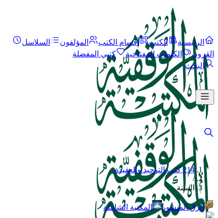
الرئيسية
الكتب
أقسام الكتب
المؤلفون
السلاسل
القرون
الكلمات المفتاحية
كتبي المفضلة
البحث
214 كتب التوحيد والعقيدة
/
السنة
الرق المنشور
المكتبة الشاملة