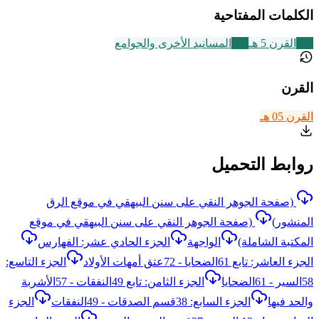
الكلمات المفتاحية
329
القرن 5 هـ
198
المسانيد الأخرى والجوامع
القرن
القرن 05 هـ
روابط التحميل
(صفحة الجوهر النقي على سنن البيهقي في موقع الرق
المنشور)
(صفحة الجوهر النقي على سنن البيهقي في موقع
المكتبة الشاملة)
الواجهة
الجزء الحادي عشر: الفهارس
الجزء العاشر: تابع 61الضحايا - 72عتق أمهات الأولاد
الجزء التاسع:
58السير - 61الضحايا
الجزء الثامن: تابع 49النفقات - 57الأشربة
والحد فيها
الجزء السابع: 38قسم الصدقات - 49النفقات
الجزء