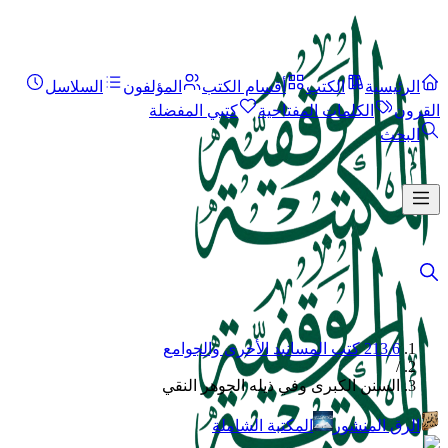
الرئيسية
الكتب
أقسام الكتب
المؤلفون
السلاسل
القرون
الكلمات المفتاحية
كتبي المفضلة
البحث
213.6 كتب المسانيد الأخرى والجوامع
/
السنن الكبرى وفي ذيله الجوهر النقي
الرق المنشور
المكتبة الشاملة