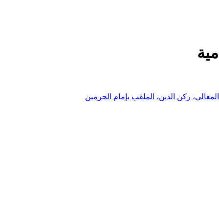
مية
المعالي، ركن الدين، الملقب بإمام الحرمين