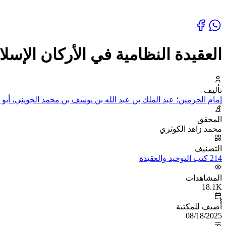
العقيدة النظامية في الأركان الإسلا
تأليف
إمام الحرمين؛ عبد الملك بن عبد الله بن يوسف بن محمد الجويني، أبو 
المحقق
محمد زاهد الكوثري
التصنيف
214 كتب التوحيد والعقيدة
المشاهدات
18.1K
أُضيف للمكتبة
08/18/2025