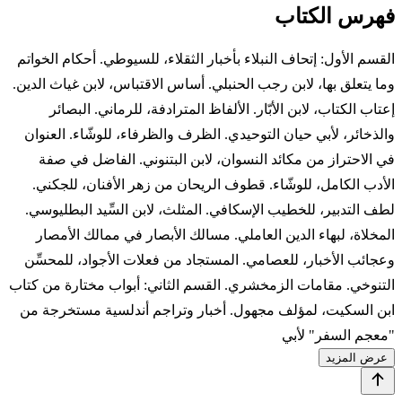
فهرس الكتاب
القسم الأول: إتحاف النبلاء بأخبار الثقلاء، للسيوطي. أحكام الخواتم
وما يتعلق بها، لابن رجب الحنبلي. أساس الاقتباس، لابن غياث الدين.
إعتاب الكتاب، لابن الأبّار. الألفاظ المترادفة، للرماني. البصائر
والذخائر، لأبي حيان التوحيدي. الظرف والظرفاء، للوشّاء. العنوان
في الاحتراز من مكائد النسوان، لابن البتنوني. الفاضل في صفة
الأدب الكامل، للوشّاء. قطوف الريحان من زهر الأفنان، للجكني.
لطف التدبير، للخطيب الإسكافي. المثلث، لابن السِّيد البطليوسي.
المخلاة، لبهاء الدين العاملي. مسالك الأبصار في ممالك الأمصار
وعجائب الأخبار، للعصامي. المستجاد من فعلات الأجواد، للمحسِّن
التنوخي. مقامات الزمخشري. القسم الثاني: أبواب مختارة من كتاب
ابن السكيت، لمؤلف مجهول. أخبار وتراجم أندلسية مستخرجة من
"معجم السفر" لأبي
عرض المزيد