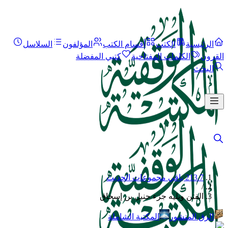
الرئيسية
الكتب
أقسام الكتب
المؤلفون
السلاسل
القرون
الكلمات المفتاحية
كتبي المفضلة
البحث
213.7 باقي مجموعات الحديث
/
الفتن ويليه جزء حنبل بن إسحاق
الرق المنشور
المكتبة الشاملة