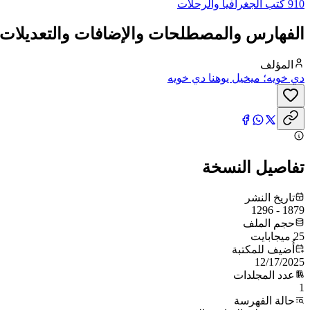
910 كتب الجغرافيا والرحلات
الفهارس والمصطلحات والإضافات والتعديلات
المؤلف
دي خويه؛ ميخيل يوهنا دي خويه
تفاصيل النسخة
تاريخ النشر
1879 - 1296
حجم الملف
25 ميجابايت
أُضيف للمكتبة
12/17/2025
عدد المجلدات
1
حالة الفهرسة