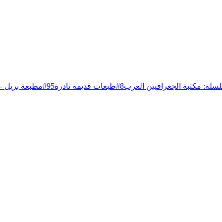
سلة: مكتبة الجغرافيين العرب
8
#
طبعات قديمة نادرة
95
#
مطبعة بريل - 