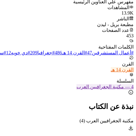
مفهرس علي العناوين الرئيسية
المشاهدات
13.9K
الناشر
مطبعة بريل - ليدن
عدد الصفحات
453
الكلمات المفتاحية
#
أعمال المستشرقين
47
#
القرن 14 هـ
486
#
جغرافيا
209
#
دي خويه
12
#
سل
القرن
القرن 14 هـ
السلسلة
4
—
مكتبة الجغرافيين العرب
نبذة عن الكتاب
مكتبة الجغرافيين العرب (4)