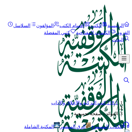
الرئيسية
الكتب
أقسام الكتب
المؤلفون
السلاسل
القرون
الكلمات المفتاحية
كتبي المفضلة
البحث
218.1 كتب التزكية والأخلاق والآداب
/
الفوائد - صفحة تجميعية
الكتاب المسموع
الرق المنشور
المكتبة الشاملة