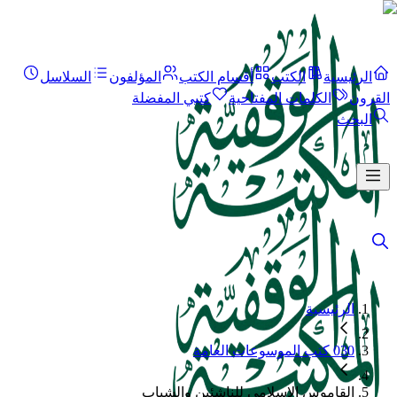
الرئيسية
الكتب
أقسام الكتب
المؤلفون
السلاسل
القرون
الكلمات المفتاحية
كتبي المفضلة
البحث
الرئيسية
030 كتب الموسوعات العامة
القاموس الإسلامي للناشئين والشباب