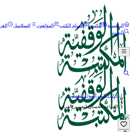
الرئيسية
الكتب
أقسام الكتب
المؤلفون
السلاسل
القر
البحث
212.1 كتب أصول التفسير
/
القواعد الحسان لتفسير القرآن