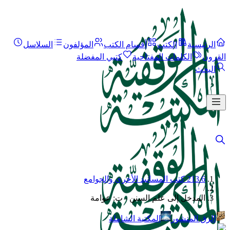
الرئيسية
الكتب
أقسام الكتب
المؤلفون
السلاسل
القرون
الكلمات المفتاحية
كتبي المفضلة
البحث
213.6 كتب المسانيد الأخرى والجوامع
/
المدخل إلى علم السنن - ت: عوامة
الرق المنشور
المكتبة الشاملة