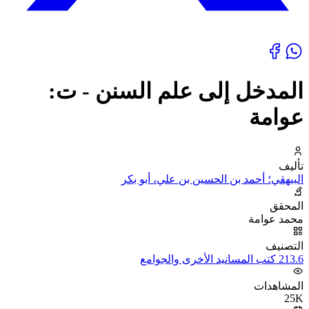
المدخل إلى علم السنن - ت:
عوامة
تأليف
البيهقي؛ أحمد بن الحسين بن علي، أبو بكر
المحقق
محمد عوامة
التصنيف
213.6 كتب المسانيد الأخرى والجوامع
المشاهدات
25K