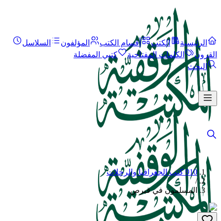
الرئيسية
الكتب
أقسام الكتب
المؤلفون
السلاسل
القرون
الكلمات المفتاحية
كتبي المفضلة
البحث
910 كتب الجغرافيا والرحلات
/
المسلمون في قبرص