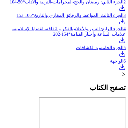
2
الجزء الثاني: رمضان والحج-المحرامات-التربية والآداب*50-104
3
الجزء الثالث: المواعظ والرقائق-المغازي والتاريخ*105-153
4
الجزء الرابع: السير والأعلام-الفكر والثقافة-القضايا الإسلامية-
علامات الساعة وأخبار القيامة*154-202
5
الجزء الخامس: الكشافات
6
الواجهة
تصفح الكتاب