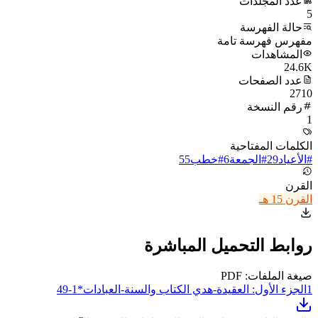
عدد المجلدات
5
حالة الفهرسة
مفهرس فهرسة تامة
المشاهدات
24.6K
عدد الصفحات
2710
رقم النسخة
1
الكلمات المفتاحية
#
الأعياد
29
#
الجمعة
6
#
خطب
55
القرن
القرن 15 هـ
روابط التحميل المباشرة
صيغة الملفات: PDF
1
الجزء الأول: العقيدة-هدي الكتاب والسنة-العبادات*1-49