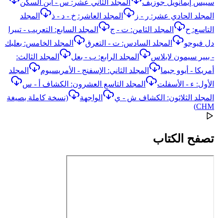
سييس إيمانويل جوزيف
المجلد الثاني عشر: س - ابن السكن
المجلد الحادي عشر: ر - ز
المجلد العاشر: خ - د - ذ
المجلد
التاسع: ح
المجلد الثامن: ت - ج
المجلد السابع: التعريب - تييرا
دل فيوجو
المجلد السادس: ت - التعرق
المجلد الخامس: بعلبك
- بيير سيمون لابلاس
المجلد الرابع: ب - بعل
المجلد الثالث:
أمريكا - أيوو جيما
المجلد الثاني: الإسفنج - الأمريسيوم
المجلد
الأول: ء - الأسفلت
المجلد التاسع العشرون: الكشاف أ - س
المجلد الثلاثون: الكشاف ش - ي
الواجهة
(نسخة كاملة بصيغة
CHM)
تصفح الكتاب