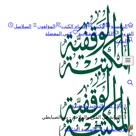
الرئيسية
الكتب
أقسام الكتب
المؤلفون
السلاسل
القرون
الكلمات المفتاحية
كتبي المفضلة
البحث
214 كتب التوحيد والعقيدة
/
النهاية في الفتن والملاحم - ت: الصبابطي
الرق المنشور
المكتبة الشاملة