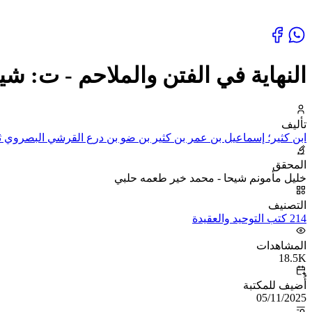
النهاية في الفتن والملاحم - ت: شي
تأليف
ابن كثير؛ إسماعيل بن عمر بن كثير بن ضو بن درع القرشي البصروي ثم 
المحقق
خليل مأمونم شيحا - محمد خير طعمه حلبي
التصنيف
214 كتب التوحيد والعقيدة
المشاهدات
18.5K
أُضيف للمكتبة
05/11/2025