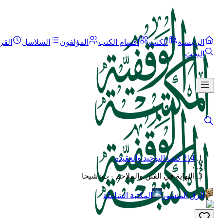
الرئيسية
الكتب
أقسام الكتب
المؤلفون
السلاسل
القر
البحث
214 كتب التوحيد والعقيدة
/
النهاية في الفتن والملاحم - ت: شيحا
الرق المنشور
المكتبة الشاملة