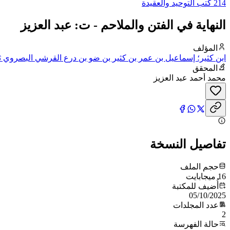
214 كتب التوحيد والعقيدة
النهاية في الفتن والملاحم - ت: عبد العزيز
المؤلف
ابن كثير؛ إسماعيل بن عمر بن كثير بن ضو بن درع القرشي البصروي ثم 
المحقق
محمد أحمد عبد العزيز
تفاصيل النسخة
حجم الملف
16 ميجابايت
أُضيف للمكتبة
05/10/2025
عدد المجلدات
2
حالة الفهرسة