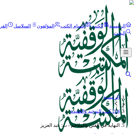
الرئيسية
الكتب
أقسام الكتب
المؤلفون
السلاسل
القر
البحث
الرئيسية
214 كتب التوحيد والعقيدة
النهاية في الفتن والملاحم - ت: عبد العزيز