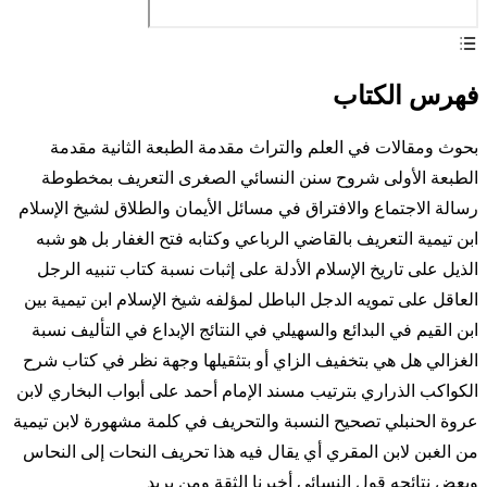
فهرس الكتاب
بحوث ومقالات في العلم والتراث مقدمة الطبعة الثانية مقدمة
الطبعة الأولى شروح سنن النسائي الصغرى التعريف بمخطوطة
رسالة الاجتماع والافتراق في مسائل الأيمان والطلاق لشيخ الإسلام
ابن تيمية التعريف بالقاضي الرباعي وكتابه فتح الغفار بل هو شبه
الذيل على تاريخ الإسلام الأدلة على إثبات نسبة كتاب تنبيه الرجل
العاقل على تمويه الدجل الباطل لمؤلفه شيخ الإسلام ابن تيمية بين
ابن القيم في البدائع والسهيلي في النتائج الإبداع في التأليف نسبة
الغزالي هل هي بتخفيف الزاي أو بتثقيلها وجهة نظر في كتاب شرح
الكواكب الذراري بترتيب مسند الإمام أحمد على أبواب البخاري لابن
عروة الحنبلي تصحيح النسبة والتحريف في كلمة مشهورة لابن تيمية
من الغبن لابن المقري أي يقال فيه هذا تحريف النحات إلى النحاس
وبعض نتائجه قول النسائي أخبرنا الثقة ومن يريد