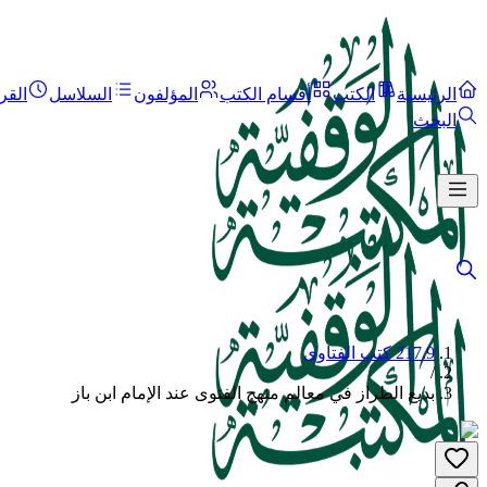
الرئيسية
الكتب
أقسام الكتب
المؤلفون
السلاسل
القر
البحث
217.9 كتب الفتاوى
/
بديع الطراز في معالم منهج الفتوى عند الإمام ابن باز