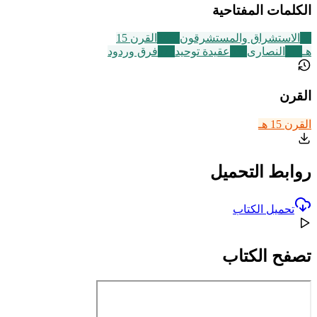
الكلمات المفتاحية
69
الاستشراق والمستشرقون
2469
القرن 15
هـ
111
النصارى
639
عقيدة توحيد
573
فرق وردود
القرن
القرن 15 هـ
روابط التحميل
تحميل الكتاب
تصفح الكتاب