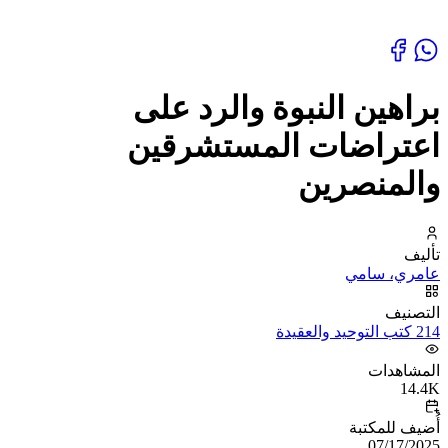
براهين النبوة والرد على
اعتراضات المستشرقين
والمنصرين
تأليف
عامري، سامي
التصنيف
214 كتب التوحيد والعقيدة
المشاهدات
14.4K
أُضيف للمكتبة
07/17/2025