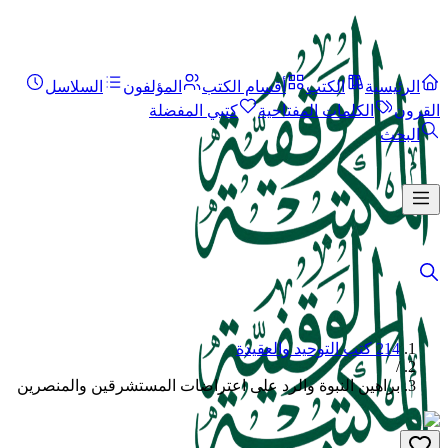
الرئيسية
الكتب
أقسام الكتب
المؤلفون
السلاسل
القرون
الكلمات المفتاحية
كتبي المفضلة
البحث
214 كتب التوحيد والعقيدة
/
براهين النبوة والرد على اعتراضات المستشرقين والمنصرين