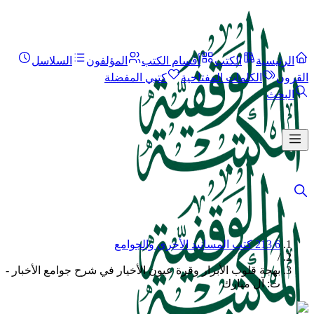
الرئيسية
الكتب
أقسام الكتب
المؤلفون
السلاسل
القرون
الكلمات المفتاحية
كتبي المفضلة
البحث
213.6 كتب المسانيد الأخرى والجوامع
/
بهجة قلوب الأبرار وقرة عيون الأخيار في شرح جوامع الأخبار -
ت: آل مبارك