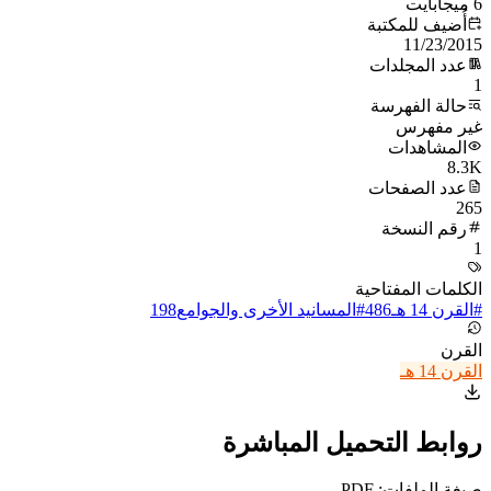
6 ميجابايت
أُضيف للمكتبة
11/23/2015
عدد المجلدات
1
حالة الفهرسة
غير مفهرس
المشاهدات
8.3K
عدد الصفحات
265
رقم النسخة
1
الكلمات المفتاحية
#
القرن 14 هـ
486
#
المسانيد الأخرى والجوامع
198
القرن
القرن 14 هـ
روابط التحميل المباشرة
صيغة الملفات: PDF