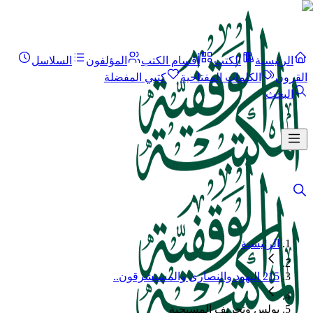
الرئيسية
الكتب
أقسام الكتب
المؤلفون
السلاسل
القرون
الكلمات المفتاحية
كتبي المفضلة
البحث
الرئيسية
215 اليهود والنصارى والمستشرقون..
بولس وتحريف المسيحية