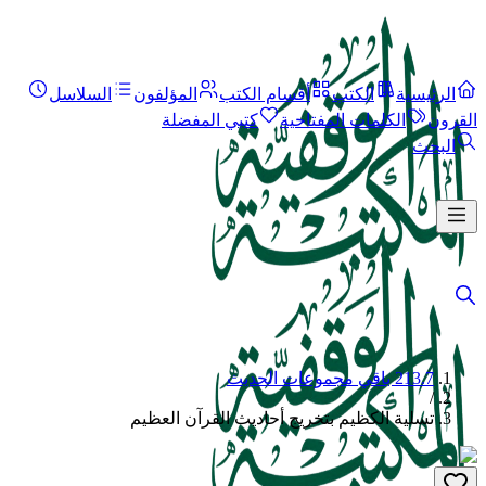
الرئيسية
الكتب
أقسام الكتب
المؤلفون
السلاسل
القرون
الكلمات المفتاحية
كتبي المفضلة
البحث
213.7 باقي مجموعات الحديث
/
تسلية الكظيم بتخريج أحاديث القرآن العظيم