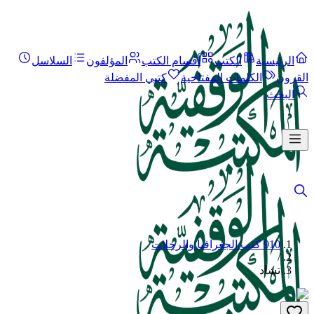
الرئيسية
الكتب
أقسام الكتب
المؤلفون
السلاسل
القرون
الكلمات المفتاحية
كتبي المفضلة
البحث
910 كتب الجغرافيا والرحلات
/
تشاد