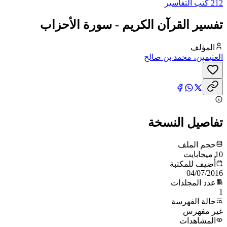
212 كتب التفاسير
تفسير القرآن الكريم - سورة الأحزاب
المؤلف
العثيمين، محمد بن صالح
تفاصيل النسخة
حجم الملف
10 ميجابايت
أُضيف للمكتبة
04/07/2016
عدد المجلدات
1
حالة الفهرسة
غير مفهرس
المشاهدات