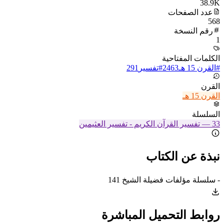
38.9K
عدد الصفحات
568
رقم النسخة
1
الكلمات المفتاحية
#
القرن 15 هـ
2463
#
تفسير
291
القرن
القرن 15 هـ
السلسلة
33
—
تفسير القرآن الكريم - تفسير العثيمين
نبذة عن الكتاب
- سلسلة مؤلفات فضيلة الشيخ 141
روابط التحميل المباشرة