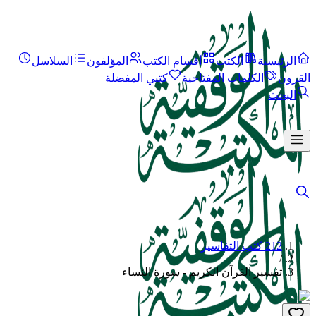
الرئيسية
الكتب
أقسام الكتب
المؤلفون
السلاسل
القرون
الكلمات المفتاحية
كتبي المفضلة
البحث
212 كتب التفاسير
/
تفسير القرآن الكريم - سورة النساء