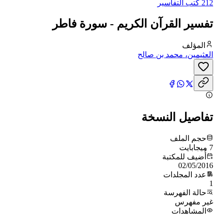
212 كتب التفاسير
تفسير القرآن الكريم - سورة فاطر
المؤلف
العثيمين، محمد بن صالح
تفاصيل النسخة
حجم الملف
7 ميجابايت
أُضيف للمكتبة
02/05/2016
عدد المجلدات
1
حالة الفهرسة
غير مفهرس
المشاهدات