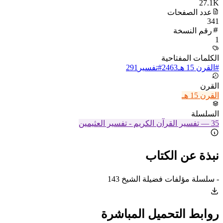
27.1K
عدد الصفحات
341
رقم النسخة
1
الكلمات المفتاحية
#
القرن 15 هـ
2463
#
تفسير
291
القرن
القرن 15 هـ
السلسلة
35
—
تفسير القرآن الكريم - تفسير العثيمين
نبذة عن الكتاب
- سلسلة مؤلفات فضيلة الشيخ 143
روابط التحميل المباشرة