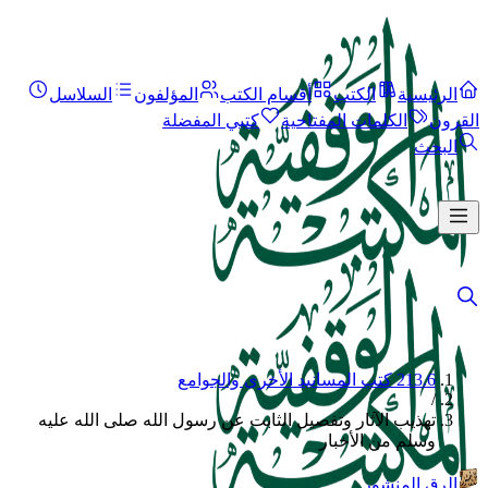
الرئيسية
الكتب
أقسام الكتب
المؤلفون
السلاسل
القرون
الكلمات المفتاحية
كتبي المفضلة
البحث
213.6 كتب المسانيد الأخرى والجوامع
/
تهذيب الآثار وتفصيل الثابت عن رسول الله صلى الله عليه
وسلم من الأخبار
الرق المنشور