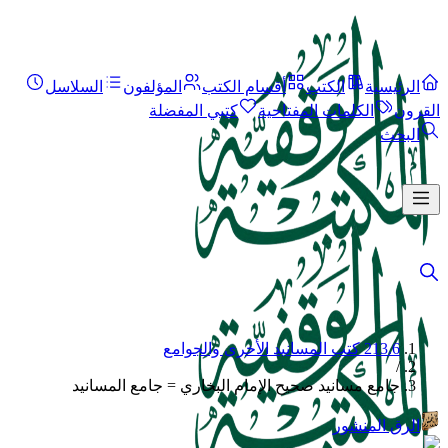
الرئيسية
الكتب
أقسام الكتب
المؤلفون
السلاسل
القرون
الكلمات المفتاحية
كتبي المفضلة
البحث
213.6 كتب المسانيد الأخرى والجوامع
/
جامع مسانيد صحيح الإمام البخاري = جامع المسانيد
الرق المنشور