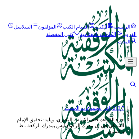
الرئيسية
الكتب
أقسام الكتب
المؤلفون
السلاسل
القرون
الكلمات المفتاحية
كتبي المفضلة
البحث
213.7 باقي مجموعات الحديث
/
جزء القراءة خلف الإمام - البخاري، ويليه: تحقيق الإمام
السبكي في أن مدرك الركوع ليس بمدرك الركعة - ط
باكستان