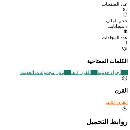
عدد الصفحات
82
حجم الملف
2 ميجابايت
عدد المجلدات
1
الكلمات المفتاحية
149
أجزاء حديثية
366
القرن 3 هـ
542
باقي مجموعات الحديث
القرن
القرن 03 هـ
روابط التحميل