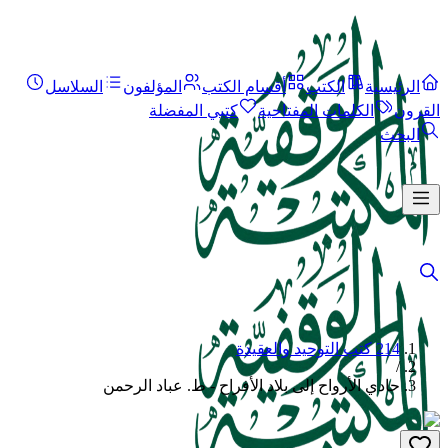
الرئيسية
الكتب
أقسام الكتب
المؤلفون
السلاسل
القرون
الكلمات المفتاحية
كتبي المفضلة
البحث
214 كتب التوحيد والعقيدة
/
حادي الأرواح إلى بلاد الأفراح - ط. عباد الرحمن