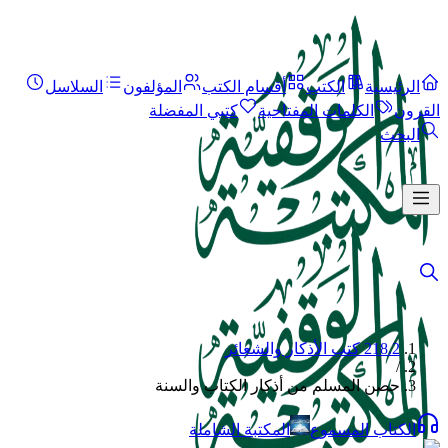
الرئيسية
الكتب
أقسام الكتب
المؤلفون
السلاسل
القرون
الكلمات المفتاحية
كتبي المفضلة
البحث
218.2 كتب الأذكار والشعائر
/
حصن المسلم من أذكار الكتاب والسنة
الكتاب المسموع
المكتبة الشاملة