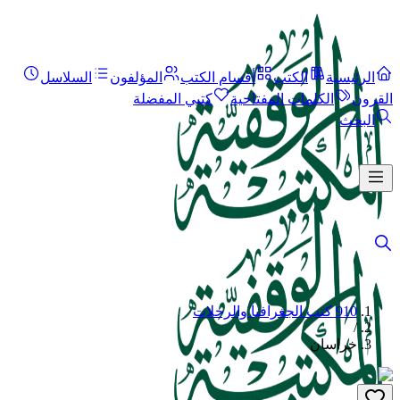
الرئيسية
الكتب
أقسام الكتب
المؤلفون
السلاسل
القرون
الكلمات المفتاحية
كتبي المفضلة
البحث
910 كتب الجغرافيا والرحلات
/
خراسان